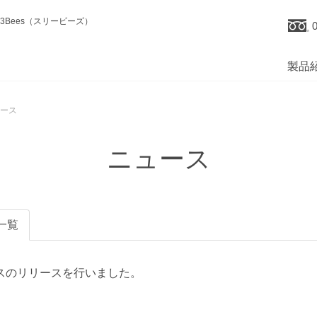
Bees（スリービーズ）
製品
ース
ニュース
一覧
スのリリースを行いました。