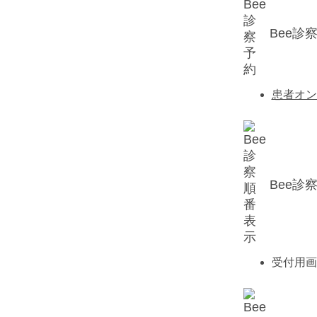
Bee診
患者オン
Bee診
受付用画