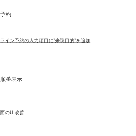
察予約
ライン予約の入力項目に”来院目的”を追加
察順番表示
面のUI改善