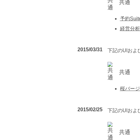
共通
予約Suit
経営分析S
2015/03/31
下記のUIお
共通
桜バージ
2015/02/25
下記のUIお
共通