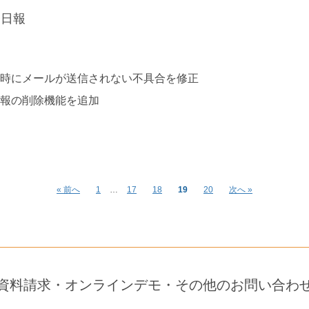
務日報
時にメールが送信されない不具合を修正
報の削除機能を追加
« 前へ
1
…
17
18
19
20
次へ »
資料請求・オンラインデモ・その他のお問い合わ