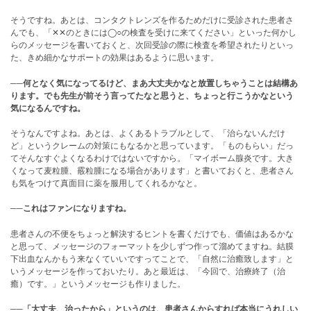
そうですね。あとは、コンタクトレンズを作るためだけに受診された患者さ
んでも、「✕✕のときには◯○の検査を受けに来てください」といった何かし
らのメッセージを書いておくと、次回受診の際に検査を希望されたりといっ
た、きめ細かなサポートの効果はあるように思います。
──何となく気になってるけど、まあ大丈夫かなと放置しちゃうことは結構あ
ります。でも先生が前そう言ってたなと思うと、ちょっと行こうかなという
気になるんですね。
そうなんですよね。あとは、よくあるトラブルとして、「治らないんだけ
ど」というクレームの対策にもなるかと思っています。「ものもらい」だっ
てそんなすぐよくなるわけではないですから。「マイボーム腺炎です。大き
くなって麦粒腫、霰粒腫になる場合があります」と書いておくと、患者さん
も気をつけて真面目に薬を服用してくれるかなと。
──これはファンになりますね。
患者さんの不便をちょっと解決するヒントを書くだけでも、価値はあるかな
と思って、メッセージのフォーマットを少しずつ作って溜めてますね。結膜
下出血なんかもう来なくていいですってことで、「自然に治癒致します」と
いうメッセージを作っておいたり。あと最近は、「今回で、治療終了（治
癒）です。」というメッセージも作りました。
──「大丈夫、治ったから」というのは、患者さんからすれば本当にうれしい