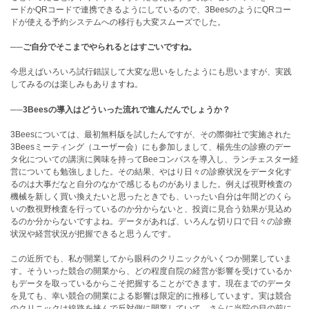
ードかQRコードで連携できるようにしているので、3BeesのようにQRコー
ドが使える予約システムへの移行も大変スムーズでした。
──ご自分でそこまでやられるとはすごいですね。
今思えばいろいろ試行錯誤して大変な思いをしたようにも思いますが、実践
してみるのは楽しみもありますね。
──3Beesの導入はどういった流れで進んだんでしょうか？
3Beesについては、最初無料版を試したんですが、その際御社で実施された
3Beesミーティング（ユーザー会）にも参加しまして、楊先生の診療のデー
タ化についての講演に興味を持ってBeeコンパスを導入し、ランチェスター経
営についても勉強しました。その結果、やはり日々の診療状況をデータ化す
るのは大事だなと自分のなかで感じるものがありました。例えば視野検査の
機械を新しく買い換えたいと思ったときでも、いったい自分は年間どのくら
いの数視野検査を行っているのか分からないと、投資に見合う効果が見込め
るのか分からないですよね。データがあれば、いろんな切り口で日々の診療
状況や経営状況が把握できると思うんです。
この近所でも、私が開業してから眼科のクリニックがいくつか開業していま
す。そういった競合の開業から、どの程度自院の経営が影響を受けているか
もデータを取っているからこそ把握することができます。現在までのデータ
を見ても、幸い競合の開業による影響は限定的に推移しています。実は競合
のクリニックは線路を挟んで反対側に開業していて、さらに当院の目の前に