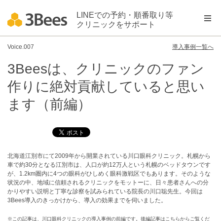
LINEでの予約・順番取り等
クリニックをサポート
Voice.007
導入事例一覧へ
3Beesは、クリニックのファン
作りに絶対貢献していると思い
ます（前編）
北海道江別市にて2009年から開業されている川口眼科クリニック。札幌から
車で約30分となる江別市は、人口が約12万人という札幌のベッドタウンです
が、1.2km圏内に4つの眼科がひしめく眼科激戦区でもあります。そのような
状況の中、地域に信頼されるクリニックをモットーに、日々患者さんへの分
かりやすい説明と丁寧な診察を試みられている院長の川口聡先生。今回は
3Bees導入のきっかけから、導入の効果までを伺いました。
※この記事は、川口眼科クリニックの導入事例の前編です。後編記事は
こちら
からご覧くだ