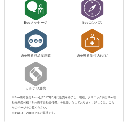
Beeメッセージ
Beeコンパス
※
Bee患者満足度調査
Bee患者受付 Asura
カルテID連携
※Bee患者受付Asuraは2017年5月に販売を終了し、現在、クリニック向けiPad自
動再来受付機「Bee患者自動受付機」を販売いたしております。詳しくは、
こち
らのページ
をご覧ください。
※iPadは、Apple Inc.の商標です。