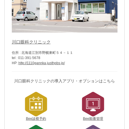
川口眼科クリニック
住所 : 北海道江別市野幌東町５４－１１
tel : 011-391-5678
HP:
http://1110gannka.justhpbs.jp/
川口眼科クリニックの導入アプリ・オプションはこちら
Bee診察予約
Bee順番管理