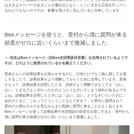
は大きなスーパーがあることが優位点となり、とくに大きな広告を打ってい
るわけでもないのですが、影響を受けずに済んでいると分析しています。
Beeメッセージを使うと、受付から僕に質問が来る
頻度がゼロに近いぐらいまで激減しました。
──先生はBeeメッセージ（旧Bee次回受診目安票）を活用されているようで
すが、どのように使用されているかを教えてください。
患者さんへの診察結果をお知らせするのに、口頭だけでなく紙に残してお渡
しすることで、診察結果をより理解してもらうために活用しています。患者
さんって、診察結果を説明したとき、内容がよく理解できなくても「はい。
はい」とまるでよく分かったかのようにうなずいてしまう傾向があるんです
よね。診察結果を説明したときには「はい。はい」とうなずいていたのに、
会計のときに「これってどういうことなんですか？」と受付に質問されて、
受付の人間がカルテを見ながらまた医師に質問に来ることがよくあります。
Beeメッセージを使って診察結果や次回受診の目安をお渡しすると、受付から
僕に質問が来る頻度がゼロに近いぐらいまで激減しました。