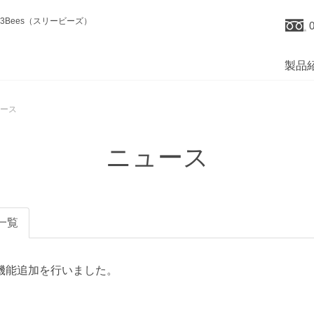
Bees（スリービーズ）
製品
ース
ニュース
一覧
機能追加を行いました。