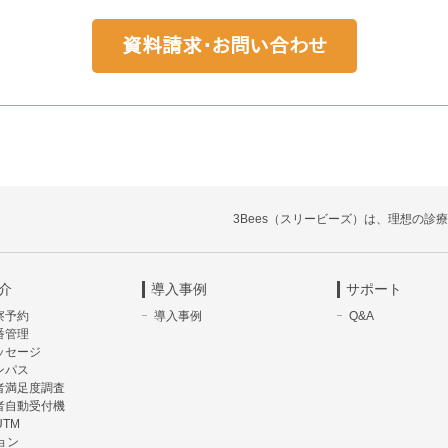
3Bees（スリービーズ）は、理想の診
介
導入事例
サポート
察予約
導入事例
Q&A
番管理
ッセージ
ンパス
患者満足度調査
患者自動受付機
UTM
ョン