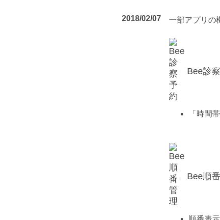
2018/02/07
一部アプリの
Bee診
「時間帯
Bee順
順番表示