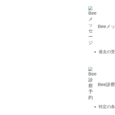
Beeメ
過去の受
Bee診
特定の条