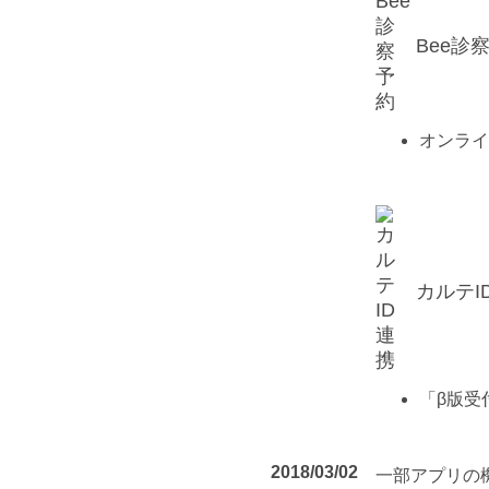
Bee診
オンライ
カルテI
「β版受
2018/03/02
一部アプリの