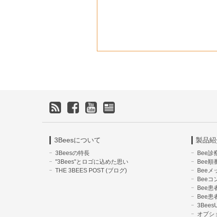
3Beesについて
製品紹
3Beesの特長
Bee診
"3Bees"とロゴに込めた思い
Bee順
THE 3BEES POST (ブログ)
Beeメ
Beeコ
Bee
Bee
3Bees
オプシ