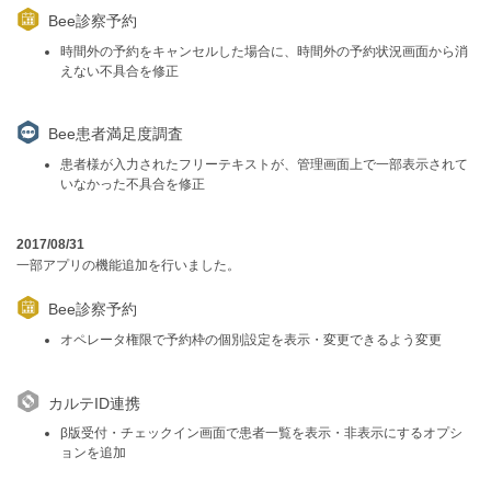
Bee診察予約
時間外の予約をキャンセルした場合に、時間外の予約状況画面から消
えない不具合を修正
Bee患者満足度調査
患者様が入力されたフリーテキストが、管理画面上で一部表示されて
いなかった不具合を修正
2017/08/31
一部アプリの機能追加を行いました。
Bee診察予約
オペレータ権限で予約枠の個別設定を表示・変更できるよう変更
カルテID連携
β版受付・チェックイン画面で患者一覧を表示・非表示にするオプシ
ョンを追加