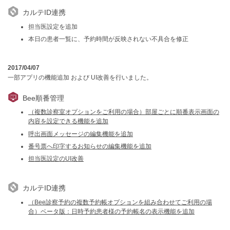
カルテID連携
担当医設定を追加
本日の患者一覧に、予約時間が反映されない不具合を修正
2017/04/07
一部アプリの機能追加 および UI改善を行いました。
Bee順番管理
（複数診察室オプションをご利用の場合）部屋ごとに順番表示画面の
内容を設定できる機能を追加
呼出画面メッセージの編集機能を追加
番号票へ印字するお知らせの編集機能を追加
担当医設定のUI改善
カルテID連携
（Bee診察予約の複数予約帳オプションを組み合わせてご利用の場
合）ベータ版：日時予約患者様の予約帳名の表示機能を追加