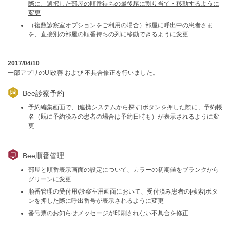
際に、選択した部屋の順番待ちの最後尾に割り当て・移動するように
変更
（複数診察室オプションをご利用の場合）部屋に呼出中の患者さま
を、直接別の部屋の順番待ちの列に移動できるように変更
2017/04/10
一部アプリのUI改善 および 不具合修正を行いました。
Bee診察予約
予約編集画面で、[連携システムから探す]ボタンを押した際に、予約帳
名（既に予約済みの患者の場合は予約日時も）が表示されるように変
更
Bee順番管理
部屋と順番表示画面の設定について、カラーの初期値をブランクから
グリーンに変更
順番管理の受付用/診察室用画面において、受付済み患者の[検索]ボタ
ンを押した際に呼出番号が表示されるように変更
番号票のお知らせメッセージが印刷されない不具合を修正