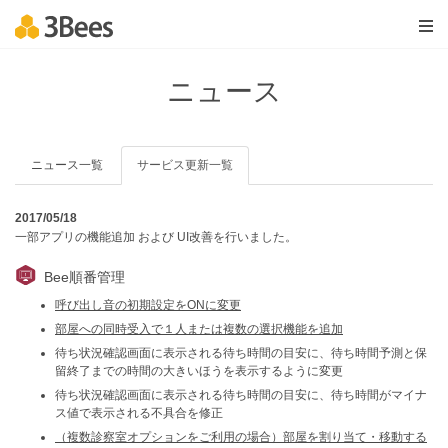
ニュース
ニュース一覧
サービス更新一覧
2017/05/18
一部アプリの機能追加 および UI改善を行いました。
Bee順番管理
呼び出し音の初期設定をONに変更
部屋への同時受入で１人または複数の選択機能を追加
待ち状況確認画面に表示される待ち時間の目安に、待ち時間予測と保
留終了までの時間の大きいほうを表示するように変更
待ち状況確認画面に表示される待ち時間の目安に、待ち時間がマイナ
ス値で表示される不具合を修正
（複数診察室オプションをご利用の場合）部屋を割り当て・移動する