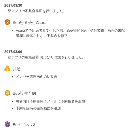
2017/03/30
一部アプリの不具合修正を行いました。
Bee患者受付Asura
Asuraで予約患者を受付した際、Bee診察予約「受付業務」画面の来院
済欄に表示されない不具合を修正
2017/03/09
一部アプリの機能改善 および UI改善を行いました。
共通
メンバー管理画面のUI改善
Bee診察予約
患者向け予約更完了メールに予約帳名を追加
予約削除時の確認画面を追加
Beeコンパス