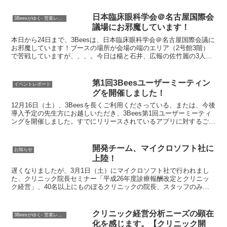
日本臨床眼科学会＠名古屋国際会
3Beesがゆく- 営業レポート
議場にお邪魔しています！
本日から24日まで、3Beesは、日本臨床眼科学会＠名古屋国際会議に
お邪魔しています！ブースの場所が会場の端のエリア（2号館3階）
で苦戦していますが、、、。今日は楊と石井、広報の佐竹麗の3人で
お邪魔してます！
第1回3Beesユーザーミーティン
イベントレポート
グを開催しました！
12月16日（土）、3Beesを長くご利用くださっている、または、今後
導入予定の先生方にお越しいただき、3Bees第1回ユーザーミーティ
ングを開催しました。すでにリリースされているアプリに対するご意
見を初め、今後の3Beesの開発の方向性に...
開発チーム、マイクロソフト社に
お知らせ
上陸！
遅くなりましたが、3月1日（土）にマイクロソフト社で行われまし
た、クリニック院長セミナー「平成26年度診療報酬改定とクリニッ
ク経営」、40名以上にものぼるクリニックの院長、スタッフのみな
さまにご参加いただきました。 たくさんのご来場、ありが...
クリニック経営分析ニーズの顕在
3Beesがゆく- 営業レポート
化を感じます。【クリニック開