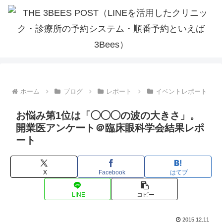
ホーム
ブログ
レポート
イベントレポート
お悩み第1位は「◯◯◯の波の大きさ」。
開業医アンケート＠臨床眼科学会結果レポ
ート
X
Facebook
はてブ
LINE
コピー
2015.12.11