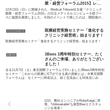
業・経営フォーラム2015】レポ
ート
12月13日（日）に開催された、Medical Tribune社主催『クリニック
開業・経営フォーラム2015』の日立メディカルコンピュータ様ブー
スに協賛出展致しました。今回のイベントで感じたのは、開院後の経
営状態を常に把握できるようにするためにはどうすればよいかという
課題を、開業のずいぶん前から強く意識されている先生が多いという
ことです。中には、どの検査や処置が診療報酬に大きく影響を与えて
医療経営実務セミナー「進化する
イベントレポート
いるか、ということを「ドライビング・ファクターが知りたい」と表
クリニック経営術」始まります！
現された先生もいらっしゃったのがとても印象的でした。
医療経営実務セミナー「進化するクリニック経営術」始まります！
3Bees 3周年特別セミナー、たく
お知らせ
さんのご来場、ありがとうござい
ました！
去る11月7日（土）東京国際フォーラムで行いました3Bees3周年特別
セミナー「これからの医療にICTができる真の貢献とは」＠東京国際
フォーラムは、セミナーに80名以上、続く交流会にも50名近いみな
さまにご参加いただき、大盛況をもって終了いたしました。ご参加く
ださいましたみなさま、ご来場ありがとうございました！セミナーの
様子を写真でご紹介します！
12日、弊社エンジニアがRubyKaigiに登
壇、”Unbreakable”な新型Beeエクスチェ
ンジを発表！