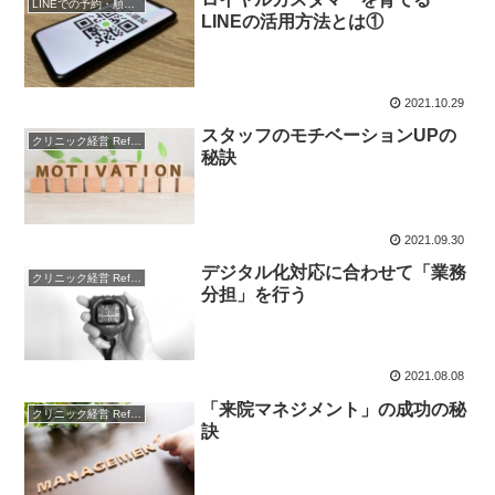
LINEでの予約・順番受付
LINEの活用方法とは①
2021.10.29
スタッフのモチベーションUPの
クリニック経営 References
秘訣
2021.09.30
デジタル化対応に合わせて「業務
クリニック経営 References
分担」を行う
2021.08.08
「来院マネジメント」の成功の秘
クリニック経営 References
訣