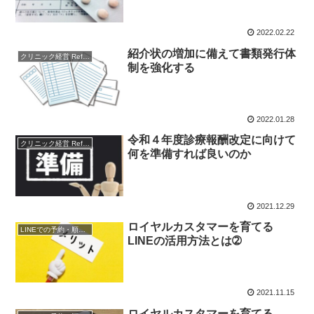
2022.02.22
紹介状の増加に備えて書類発行体
クリニック経営 References
制を強化する
2022.01.28
令和４年度診療報酬改定に向けて
クリニック経営 References
何を準備すれば良いのか
2021.12.29
ロイヤルカスタマーを育てる
LINEでの予約・順番受付
LINEの活用方法とは➁
2021.11.15
ロイヤルカスタマーを育てる