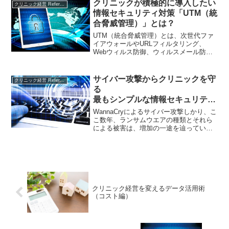
情報を扱うため、個人情報の扱いが重視
クリニックが積極的に導入したい
クリニック経営 References
されます。
情報セキュリティ対策「UTM（統
合脅威管理）」とは？
UTM（統合脅威管理）とは、次世代ファ
イアウォールやURLフィルタリング、
Webウィルス防御、ウィルスメール防御
等複数のセキュリティ機能を一体化さ
せ、導入も管理も非常にハンディに設計
されているインターネットセキュリティ
サイバー攻撃からクリニックを守
クリニック経営 References
ツールです。UTMを導入することのメリ
る
ットは、自院内の端末の感染リスクが下
最もシンプルな情報セキュリティ
がることだけではありません。本稿で
対策 6つのポイント
は、UTM導入の主なメリットを整理しま
WannaCryによるサイバー攻撃しかり、こ
した。
こ数年、ランサムウエアの種類とそれら
による被害は、増加の一途を辿っていま
す。サイバー攻撃は、もはや他人事では
ありません。IT専門のスタッフがいな
い、あるいは、情報セキュリティの専門
家に監視を依頼するのが難しい、クリニ
ックをはじめとする中小の病医院におい
て、最低限しておくべき情報セキュリテ
ィ対策のポイントを凝縮してご紹介しま
クリニック経営を変えるデータ活用術
す。
（コスト編）