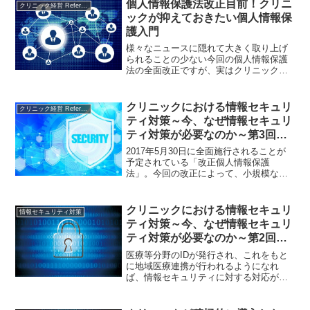
個人情報保護法改正目前！クリニ
クリニック経営 References
ックが抑えておきたい個人情報保
護入門
様々なニュースに隠れて大きく取り上げ
られることの少ない今回の個人情報保護
法の全面改正ですが、実はクリニックを
運営する上である程度のインパクトを伴
うことが予想されています。そこで、本
稿では、対策に時間を割くことが難しい
クリニックにおける情報セキュリ
クリニック経営 References
先生方に、簡単にお読みいただいた上で
ティ対策～今、なぜ情報セキュリ
具体的な対策に繋げていただけるようご
ティ対策が必要なのか～第3回
紹介します。
（全3回）
2017年5月30日に全面施行されることが
予定されている「改正個人情報保護
法」。今回の改正によって、小規模な診
療所なども例外なく個人情報取扱事業者
の義務が課せられることになります。サ
イバー攻撃が複雑化、高度化する中で、
クリニックにおける情報セキュリ
情報セキュリティ対策
クリニックはどのようなセキュリティ対
ティ対策～今、なぜ情報セキュリ
策を行うべきなのでしょうか。本稿で
ティ対策が必要なのか～第2回
は、技術的対策として、UTMの導入につ
（全3回）
いてご紹介します。
医療等分野のIDが発行され、これをもと
に地域医療連携が行われるようになれ
ば、情報セキュリティに対する対応が必
須となってきます。特に医療機関では、
管理を厳密に行わなければならない患者