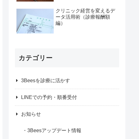
ストパス>に学ぶ、「時間
帯予約」活用術 その１
クリニック経営を変えるデ
ータ活用術（診療報酬額
編）
カテゴリー
3Beesを診療に活かす
LINEでの予約・順番受付
お知らせ
3Beesアップデート情報