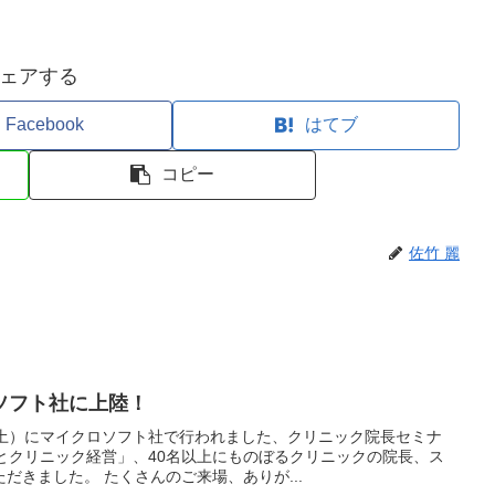
ェアする
Facebook
はてブ
コピー
佐竹 麗
ソフト社に上陸！
（土）にマイクロソフト社で行われました、クリニック院長セミナ
とクリニック経営」、40名以上にものぼるクリニックの院長、ス
だきました。 たくさんのご来場、ありが...