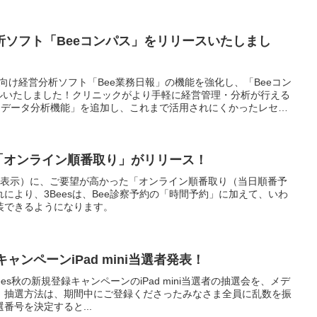
析ソフト「Beeコンパス」をリリースいたしまし
ック向け経営分析ソフト「Bee業務日報」の機能を強化し、「Beeコン
ルいたしました！クリニックがより手軽に経営管理・分析が行える
セデータ分析機能」を追加し、これまで活用されにくかったレセプ
見える化され、クリニック経営の管理と改善がより確実かつ効果的
特許出願中）
能「オンライン順番取り」がリリース！
順番表示）に、ご要望が高かった「オンライン順番取り（当日順番予
により、3Beesは、Bee診察予約の「時間予約」に加えて、いわ
装できるようになります。
録キャンペーンiPad mini当選者発表！
3Bees秋の新規登録キャンペーンのiPad mini当選者の抽選会を、メデ
！抽選方法は、期間中にご登録くださったみなさま全員に乱数を振
番号を決定すると...