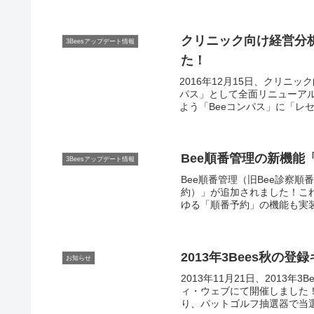
クリニック向け経営分
3Beesアップデート情報
た！
2016年12月15日、クリニ
パス」として全面リニューア
よう「Beeコンパス」に「レ
トデータが簡単なステップで
に行えるようになります。（
Bee順番管理の新機
3Beesアップデート情報
Bee順番管理（旧Bee診察
約）」が追加されました！これ
ゆる「順番予約」の機能も実
2013年3Bees秋の登
お知らせ
2013年11月21日、2013年
ィ・ウェブにて開催しました
り、パットゴルフ抽選器で当選