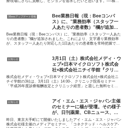
療現場にさらに貢献し、ビジョンを追求したいと思います。──株式
会社メディ・ウェブ代表取締役会長 医師 楊 浩勇昨...
Bee業務日報（現：Beeコンパ
3Beesアップデート情報
ス）に、”業務効率（スタッフ一
人あたりの患者数）”欄が追加さ
れました！
Bee業務日報（現：Beeコンパス）に、”業務効率（スタッフ一人あた
りの患者数）”欄が追加されました。これにより、文字通り業務効率
が、スタッフ一人あたり対応した1日あたりの患者数を常時把握でき
るようになります。みなさんのクリニックでは、業務改善の効果をど
のように測っていますか？現状の業務効率を把握しておけば、様々な
施策（ワークフローの見直し、予約や順番表示機能の導入等）の効果
3月1日（土）株式会社メディ・ウ
お知らせ
を測るひとつの指標になります。
ェブ×日本マイクロソフト株式会
社×株式会社ニチイ学館『クリニ
ック院長セミナー 平成26年度 診
株式会社メディ・ウェブ×日本マイクロソフト株式会社×株式会社ニ
療報酬改訂と クリニック経営』
チイ学館の3社は、3月1日（土）14:00-、クリニック院長セミナー
「平成26年度診療報酬改定とクリニック経営」と題した無料セミナ
を開催！
ーを開催いたします。急速に進む高齢化とともに、地...
アイ・エム・エス・ジャパン主催
お知らせ
のセミナーに楊が登壇。その様子
が、日刊薬業、CBニュース、国
際医薬品情報に掲載されました！
昨日、東京大手町にて開催いたしましたアイ・エム・エス・ジャパン
株式会社様主催のメディアセミナー、「コネクテッド・ヘルスケア-