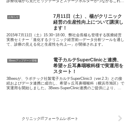
診療現場から見たビッグデータとステークホルダーがつながるこれか
らの医療-」に楊が登壇。「診療現場から見た医療データの連携とコ
ネクテッド・ヘルスケアの未来」と題し、導入・運用に際しクリニッ
クの動機を伴いやすい、レセコン・電子カルテと連携したPMS（診
7月11日（土）、楊がクリニック
お知らせ
療業務支援システム）を起点とした電子化が、今後接続性の高いコネ
経営の生産性向上について講演し
クティドなヘルスケアを実現する上で大きな鍵となることなどをお話
ます！
させていただきました。
2015年7月11日（土）15:30~18:00、弊社会長楊も登壇する医療経営
実務セミナー「進化するクリニック経営術―データ分析ツールを通し
て、診療の見える化と生産性を向上―」が開催されます。
電子カルテSuperClinicと連携、
3Beesアップデート情報
希望ヶ丘耳鼻咽喉科様で実運用を
スタート！
3Beesが、ラボテック社製電子カルテSuperClinic3（ver.2.3）との接
続およびデータ連携に成功し、希望ヶ丘耳鼻咽喉科（横浜市旭区）で
実運⽤を開始しました。3Bees-SuperClinic連携のご提供により、
SuperClinicを導入されている全国のクリニックは、オンライン予約
や患者受付の運用効率が大幅にアップし、受診患者情報をより効率に
管理できるようになるとともに、低コストで、快適な診療環境を構築
することが可能となります。
クリニックITフォーラムレポート