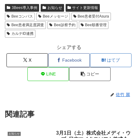
3Bees導入事例
お知らせ
サイト更新情報
Beeコンパス
Beeメッセージ
Bee患者受付Asura
Bee患者満足度調査
Bee診察予約
Bee順番管理
カルテID連携
シェアする
X
Facebook
はてブ
LINE
コピー
佐竹 麗
関連記事
3月1日（土）株式会社メディ・ウ
お知らせ