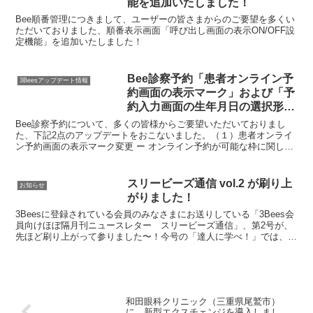
能を追加いたしました！
Bee順番管理につきまして、ユーザーの皆さまからのご要望を多くい
ただいておりました、順番表示画面「呼び出し画面の表示ON/OFF設
定機能」を追加いたしました！
Bee診察予約「患者オンライン予
3Beesアップデート情報
約画面の表示マーク」および「予
約入力画面の生年月日の選択形
式」を変更いたしました！
Bee診察予約について、多くの皆様からご要望いただいておりまし
た、下記2点のアップデートをおこないました。（１）患者オンライ
ン予約画面の表示マーク変更 ー オンライン予約が可能な枠に関しま
して、予約が埋まっている枠の表示を「−」から「Ｘ」に変更いたし
ました。また、「0人枠」に設定した場合も、予約が埋まっている際
と同様に見えるよう、表示マークを「Ｘ」に変更いたしました。
スリービーズ通信 vol.2 が刷り上
お知らせ
（２）予約入力画面の生年月日入力欄をプルダウン形式に変更 ー カ
がりました！
レンダーでの入力を廃し、プルダウンで年（西暦＋和暦）・月・日を
選択する形式に変更いたしました。
3Beesに登録されている会員のみなさまにお送りしている「3Bees会
員向けほぼ隔月刊ニュースレター スリービーズ通信」、第2号が、
先ほど刷り上がって参りました〜！今号の「達人に学べ！」では、千
葉県八千代市の吉田整形外科の3Bees活用事例...
和田眼科クリニック（三重県尾鷲市）
に、新型エクスチェンジを導入しまし