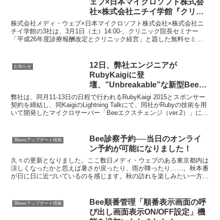
ェブ×日本マイクロソフト株式会
社×株式会社ニチイ学館『クリニ
ック院長セミナー 平成26年度 診
株式会社メディ・ウェブ×日本マイクロソフト株式会社×株式会社ニ
療報酬改訂と クリニック経営』
チイ学館の3社は、3月1日（土）14:00-、クリニック院長セミナー
「平成26年度診療報酬改定とクリニック経営」と題した無料セミナ
を開催！
ーを開催いたします。急速に進む高齢化とともに、地...
12日、弊社エンジニアが
お知らせ
RubyKaigiに登
壇、”Unbreakable”な新型Beeエ
クスチェンジを発表！
弊社は、同月11-13日の日程で行われるRubyKaigi 2015とスポンサー
契約を締結し、同KaigiのLightning Talkにて、同社がRubyの技術を用
いて開発したマイクロサーバー「Beeエクスチェンジ（ver.2）」に関
するプレゼンテーション（「Building an Unbreakable MRI-based
Embedded Computer Appliance」）を行います！
Bee診察予約──当日のオンライ
3Beesアップデート情報
ン予約が可能になりました！
久々の更新となりました。ここ数日メディ・ウェブのある東京都内は
涼しくなったかと思えば暑さが戻ったり、雨が降ったり……。秋本番
が日に日に近づいているのを感じます。秋の訪れを楽しみたい一方
で、都内ではデング熱の感染が拡大していて、代々木公園から...
Bee順番管理「順番表示画面の呼
3Beesアップデート情報
び出し画面表示ON/OFF設定」機