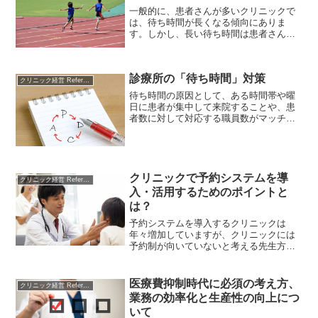
後の超高齢社会を踏まえて、IoTの活用が
一般的に、患者さんが多いクリニックで
医療の世界にどのような変化をもたらす
は、待ち時間が長くなる傾向にありま
のか考えてみましょう。
す。しかし、長い待ち時間は患者さんの
ストレスになりますし、医療スタッフに
も様々なプレッシャーがかかります。
「診療」をスピードアップできれば、時
診療所の「待ち時間」対策
間当たりに診療できる患者さんの数は増
クリニック経営 References
加して待ち時間は減少しますが、診察を
待ち時間の原因として、ある時間帯や曜
急げば患者さんを不安に思わせてしまい
日に患者が集中して来院することや、患
ます。このような患者数と待ち時間のト
者数に対して対応する職員数がマッチし
レードオフは、果たしてやむを得ないこ
ていない、そもそも受入可能なスペース
となのでしょうか。今回は診療のスピー
や職員数に対して患者数が多すぎる、ま
ドアップ方法について考えます。
たは、業務の効率が悪いなどの理由が考
えられます。本稿では、これらの問題へ
の具体的対策を見ていきます。
クリニックで予約システムを導
クリニック経営 References
入・活用するためのポイントと
は？
予約システムを導入するクリニックは
年々増加していますが、クリニックには
予約制が向いていないと考える先生方も
まだまだいらっしゃいます。しかし、一
口に「予約システム」と言っても活用の
幅は意外に広く、予約システムの特性と
医療費抑制時代に必須の考え方、
クリニック経営 References
メリット・デメリットを理解した上で、
業務の効率化と生産性の向上につ
「いかに自院に合った予約スタイル、予
いて
約システムを採用するか」という視点を