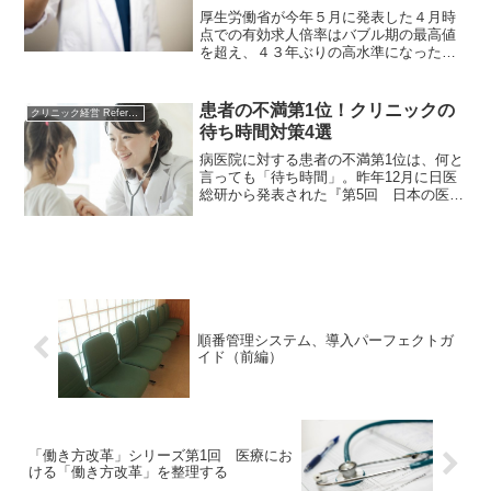
持ちながら予約システムを検討する必要
厚生労働省が今年５月に発表した４月時
があります。
点での有効求人倍率はバブル期の最高値
を超え、４３年ぶりの高水準になったと
のことです。実際に、医院を経営してい
ても、ここ１年での求人難を実感しま
す。しかし、人手不足のままでは、患者
患者の不満第1位！クリニックの
クリニック経営 References
の待ち時間は増え、サービスレベルの低
待ち時間対策4選
下やミスの増加、さらには職員のストレ
ス増加で離職者もまた増えるという悪循
病医院に対する患者の不満第1位は、何と
環になりかねません。医院における人手
言っても「待ち時間」。昨年12月に日医
不足、人件費アップ、待ち時間対策の三
総研から発表された『第5回 日本の医療
つをまとめて解決する生産性の向上方法
に関する意識調査』でも、受けた医療に
をご紹介します。
満足していない人のうち、44.4%もの人
がその原因を病医院における待ち時間だ
と回答しています。
順番管理システム、導入パーフェクトガ
イド（前編）
「働き方改革」シリーズ第1回 医療にお
ける「働き方改革」を整理する