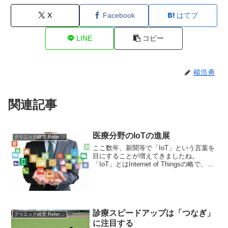
X
Facebook
はてブ
LINE
コピー
楊浩勇
関連記事
医療分野のIoTの進展
クリニック経営 References
ここ数年、新聞等で「IoT」という言葉を
目にすることが増えてきましたね。
「IoT」とはInternet of Thingsの略で、一
般的には「あらゆるモノがインターネッ
トにつながり、様々な場所に情報が送信
され活用される仕組み」と定義されてい
ます。実はこの仕組みは私たちの生活の
様々なところで活用されつつあり、医療
診療スピードアップは「つなぎ」
の世界でも「IoT」という言葉が少しずつ
クリニック経営 References
浸透してきているのです。本稿では、今
に注目する