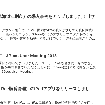
北海道江別市）の導入事例をアップしました！【サ
ドタウン江別市で、1.2km圏内に4つの眼科がひしめく眼科激戦区
る川口眼科クリニック。3Beesの8つのアプリとプロダクトのうち、
こなし、経営や業務を効率化するだけでなく、確実に患者さんの
っしゃいます。
es User Meeting 2015
etingの季節がやってまいりました！ユーザーのみなさま同士をつなぎ、
方向性を共有させていただくとともに、3Beesに対する忌憚ないご意
s User Meeting。
：Bee順番管理）のiPadアプリをリリースしまし
管理） for iPadは、iPadに最適な、Bee順番管理の待合室向け