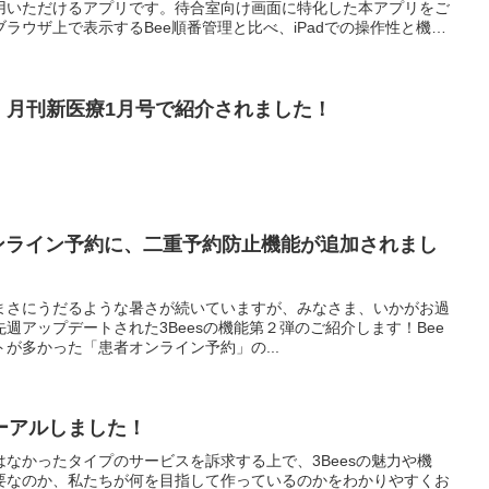
用いただけるアプリです。待合室向け画面に特化した本アプリをご
ラウザ上で表示するBee順番管理と比べ、iPadでの操作性と機能
携が、月刊新医療1月号で紹介されました！
オンライン予約に、二重予約防止機能が追加されまし
まさにうだるような暑さが続いていますが、みなさま、いかがお過
週アップデートされた3Beesの機能第２弾のご紹介します！Bee
が多かった「患者オンライン予約」の...
ーアルしました！
なかったタイプのサービスを訴求する上で、3Beesの魅力や機
要なのか、私たちが何を目指して作っているのかをわかりやすくお