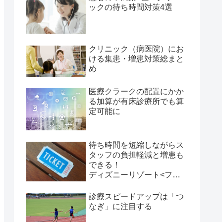
ックの待ち時間対策4選
クリニック（病医院）にお
ける集患・増患対策総まと
め
医療クラークの配置にかか
る加算が有床診療所でも算
定可能に
待ち時間を短縮しながらス
タッフの負担軽減と増患も
できる！
ディズニーリゾート<ファ
ストパス>に学ぶ、「時間
帯予約」活用術 その１
診療スピードアップは「つ
なぎ」に注目する