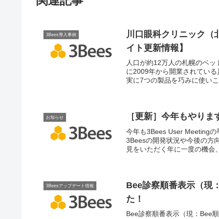
関連記事
川口眼科クリニック（
3Bees導入事例
イト更新情報】
人口が約12万人の札幌のベッ
に2009年から開業されてい
実に7つの製品を巧みに使い
「ファン化」につなげていら
［更新］今年もやります！3Be
お知らせ
今年も3Bees User Me
3Beesの開発状況や今後の
見をいただく年に一度の機会、3Bee
Bee診察順番表示（現
3Beesアップデート情報
た！
Bee診察順番表示（現：Bee順番