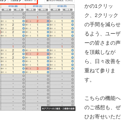
かの1クリッ
ク、2クリック
の手間を減らせ
るよう、ユーザ
ーの皆さまの声
を頂戴しなが
ら、日々改善を
重ねて参りま
す。
こちらの機能へ
のご感想も、ぜ
ひお寄せいただ