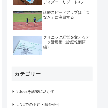
ディズニーリゾート<ファ
ストパス>に学ぶ、「時間
帯予約」活用術 その１
診療スピードアップは「つ
なぎ」に注目する
クリニック経営を変えるデ
ータ活用術（診療報酬額
編）
カテゴリー
3Beesを診療に活かす
LINEでの予約・順番受付