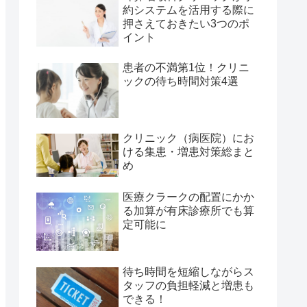
約システムを活用する際に
押さえておきたい3つのポ
イント
患者の不満第1位！クリニ
ックの待ち時間対策4選
クリニック（病医院）にお
ける集患・増患対策総まと
め
医療クラークの配置にかか
る加算が有床診療所でも算
定可能に
待ち時間を短縮しながらス
タッフの負担軽減と増患も
できる！