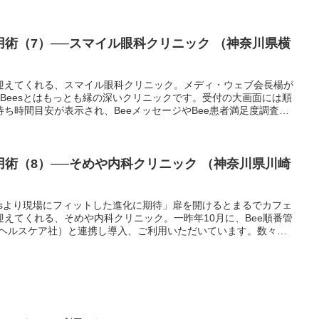
きるのでしょうか。
活用術（7）──スマイル眼科クリニック （神奈川県横
迎えてくれる、スマイル眼科クリニック。メディ・ウェブ会長楊が
Beesとはもっとも縁の深いクリニックです。受付の大画面には順
ち時間目安が表示され、BeeメッセージやBee患者満足度調査、
す。
活用術（8）──そめや内科クリニック （神奈川県川崎
esより現場にフィットした進化に期待」扉を開けるとまるでカフェ
えてくれる、そめや内科クリニック。一昨年10月に、Bee順番管
クヘルスケア社）と連携し導入、ご利用いただいています。数々の
ステムを並行して検討した末に選んだのが、メディコムと当時メデ
es。