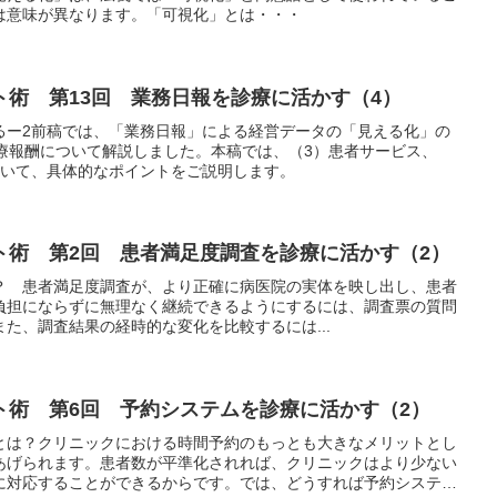
は意味が異なります。「可視化」とは・・・
ト術 第13回 業務日報を診療に活かす（4）
るー2前稿では、「業務日報」による経営データの「見える化」の
診療報酬について解説しました。本稿では、（3）患者サービス、
ついて、具体的なポイントをご説明します。
ト術 第2回 患者満足度調査を診療に活かす（2）
？ 患者満足度調査が、より正確に病医院の実体を映し出し、患者
負担にならずに無理なく継続できるようにするには、調査票の質問
た、調査結果の経時的な変化を比較するには...
ト術 第6回 予約システムを診療に活かす（2）
とは？クリニックにおける時間予約のもっとも大きなメリットとし
あげられます。患者数が平準化されれば、クリニックはより少ない
に対応することができるからです。では、どうすれば予約システム