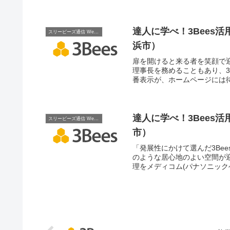
を活用して患者数を平準化で
達人に学べ！3Bees
スリービーズ通信 Web Edition
浜市）
扉を開けると来る者を笑顔で
理事長を務めることもあり、3
番表示が、ホームページには待
ORCA連携も導入されていま
達人に学べ！3Bees
スリービーズ通信 Web Edition
市）
「発展性にかけて選んだ3Be
のような居心地のよい空間が迎
理をメディコム(パナソニッ
電子カルテや予約待合関連シ
ィコム連携を開発中だった3Be