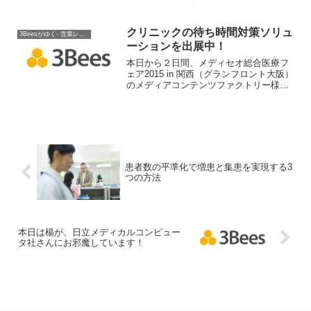
内キャンパス、ブース番号はA106です。
増患サポート診療予約システム「Bee診
察予約、Bee順番管理、Beeメッセージ」
クリニックの待ち時間対策ソリュ
3Beesがゆく- 営業レポート
や電子カルテ連携のデモをご覧いただけ
ーションを出展中！
ます。是非、お立ち寄りください。
本日から２日間、メディセオ総合医療フ
ェア2015 in 関西（グランフロント大阪）
のメディアコンテンツファクトリー様ブ
ースにて、医療サイネージ『メディキャ
スター』とBee順番管理（旧：Bee診察順
番表示）の連携ソリューションを出展中
です。
患者数の平準化で増患と集患を実現する3
つの方法
本日は楊が、日立メディカルコンピュー
タ社さんにお邪魔しています！