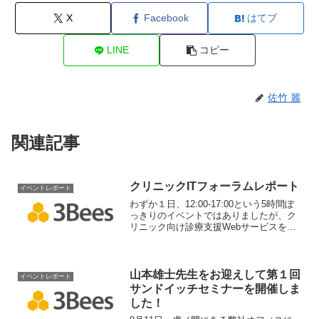
X
Facebook
はてブ
LINE
コピー
佐竹 麗
関連記事
クリニックITフォーラムレポート
イベントレポート
わずか１日、12:00-17:00という5時間ぽ
っきりのイベントではありましたが、ク
リニック向け診療支援Webサービスを提
供している私たちとしては、まさにど真
ん中のイベント。2平方メートル弱の比較
的小さなブースでしたが、会長、社長以
下総勢7名体制で出陣して参りました。
山本雄士先生をお迎えして第１回
イベントレポート
サンドイッチセミナーを開催しま
した！