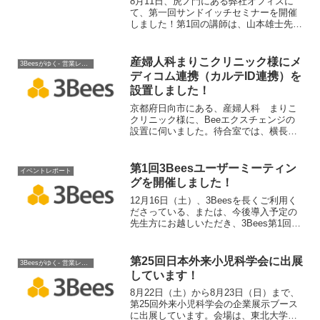
8月11日、虎ノ門にある弊社オフィスに
て、第一回サンドイッチセミナーを開催
しました！第1回の講師は、山本雄士先生
（株式会社ミナケア代表取締役、医
師）。山本先生と楊とは、「医療は情報
だ！」と意気投合、2008年から様々なお
産婦人科まりこクリニック様にメ
3Beesがゆく- 営業レポート
仕事やプロジェクトをご一緒させていた
ディコム連携（カルテID連携）を
だいてきました。さて、そんなご縁もあ
設置しました！
り記念すべき第1回にご登壇いただきまし
た山本先生の講演のテーマは、『保健医
京都府日向市にある、産婦人科 まりこ
療の戦略とイノベーション』。
クリニック様に、Beeエクスチェンジの
設置に伺いました。待合室では、横長の
大きなディスプレイを使用して、２つの
診察室の順番表示をしています。今回の
Beeエクスチェンジの導入で、パナソニ
第1回3Beesユーザーミーティン
イベントレポート
ックMedicomとの連携が可能になり、受
グを開催しました！
付・予約取得時の患者検索・連携が可能
になりました。
12月16日（土）、3Beesを長くご利用く
ださっている、または、今後導入予定の
先生方にお越しいただき、3Bees第1回ユ
ーザーミーティングを開催しました。す
でにリリースされているアプリに対する
ご意見を初め、今後の3Beesの開発の方
第25回日本外来小児科学会に出展
3Beesがゆく- 営業レポート
向性に...
しています！
8月22日（土）から8月23日（日）まで、
第25回外来小児科学会の企業展示ブース
に出展しています。会場は、東北大学川