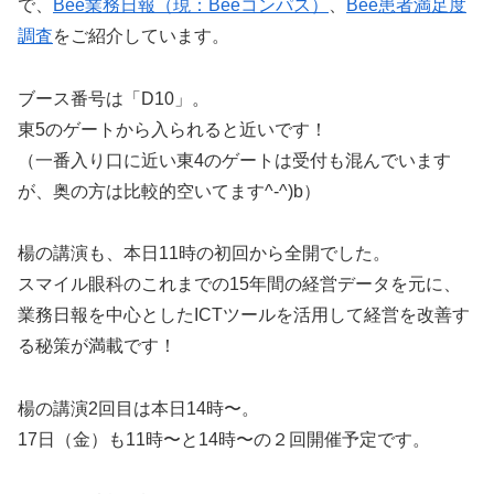
で、
Bee業務日報（現：Beeコンパス）
、
Bee患者満足度
調査
をご紹介しています。
ブース番号は「D10」。
東5のゲートから入られると近いです！
（一番入り口に近い東4のゲートは受付も混んでいます
が、奥の方は比較的空いてます^-^)b）
楊の講演も、本日11時の初回から全開でした。
スマイル眼科のこれまでの15年間の経営データを元に、
業務日報を中心としたICTツールを活用して経営を改善す
る秘策が満載です！
楊の講演2回目は本日14時〜。
17日（金）も11時〜と14時〜の２回開催予定です。