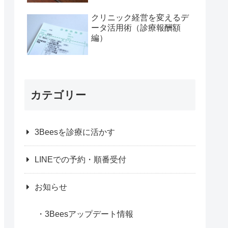
ストパス>に学ぶ、「時間
帯予約」活用術 その１
クリニック経営を変えるデ
ータ活用術（診療報酬額
編）
カテゴリー
3Beesを診療に活かす
LINEでの予約・順番受付
お知らせ
3Beesアップデート情報