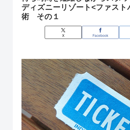
ディズニーリゾート<ファスト
術 その１
X
Facebook