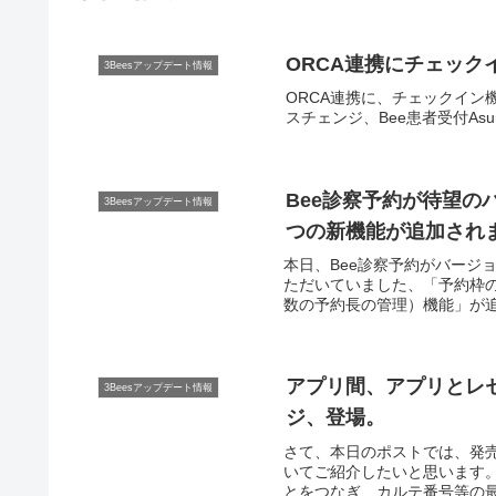
ORCA連携にチェック
3Beesアップデート情報
ORCA連携に、チェックイン
スチェンジ、Bee患者受付As
Bee診察予約が待望
3Beesアップデート情報
つの新機能が追加され
本日、Bee診察予約がバージ
ただいていました、「予約枠
数の予約長の管理）機能」が追
ーズでフレキシブルな予約管
アプリ間、アプリとレ
3Beesアップデート情報
ジ、登場。
さて、本日のポストでは、発売
いてご紹介したいと思います。B
とをつなぎ、カルテ番号等の最低