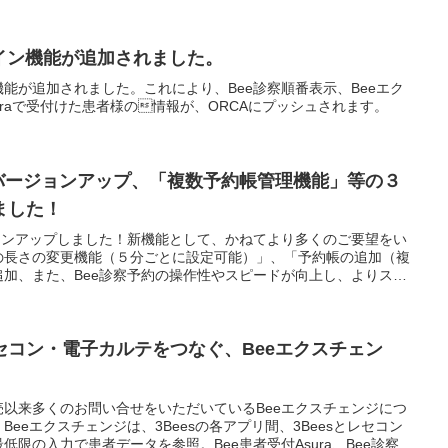
イン機能が追加されました。
機能が追加されました。これにより、Bee診察順番表示、Beeエク
uraで受付けた患者様の情報が、ORCAにプッシュされます。
のバージョンアップ、「複数予約帳管理機能」等の３
ました！
ョンアップしました！新機能として、かねてより多くのご要望をい
の長さの変更機能（５分ごとに設定可能）」、「予約帳の追加（複
加、また、Bee診察予約の操作性やスピードが向上し、よりスム
理ができるようになりました。
セコン・電子カルテをつなぐ、Beeエクスチェン
以来多くのお問い合せをいただいているBeeエクスチェンジにつ
eeエクスチェンジは、3Beesの各アプリ間、3Beesとレセコン
限の入力で患者データを参照。Bee患者受付Asura、Bee診察予