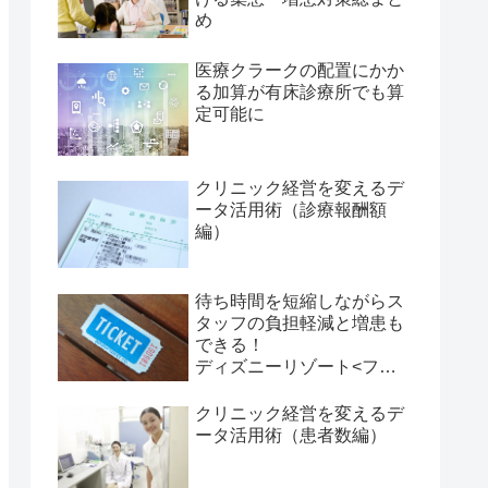
め
医療クラークの配置にかか
る加算が有床診療所でも算
定可能に
クリニック経営を変えるデ
ータ活用術（診療報酬額
編）
待ち時間を短縮しながらス
タッフの負担軽減と増患も
できる！
ディズニーリゾート<ファ
ストパス>に学ぶ、「時間
帯予約」活用術 その１
クリニック経営を変えるデ
ータ活用術（患者数編）