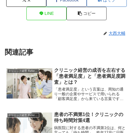
LINE
コピー
大西大輔
関連記事
クリニック経営の成否を左右する
クリニック経営 References
「患者満足度」と「患者満足度調
査」とは？
「患者満足度」という言葉は、周知の通
り一般の企業やサービスで用いられる
「顧客満足度」から来ている言葉です。
「顧客満足度」は「CS（Customer
Satisfaction）」とも言われますが、同様
に「患者満足度」も「PS（Patient
患者の不満第1位！クリニックの
クリニック経営 References
Satisfaction）」とも表されます。
待ち時間対策4選
病医院に対する患者の不満第1位は、何と
言っても「待ち時間」。昨年12月に日医