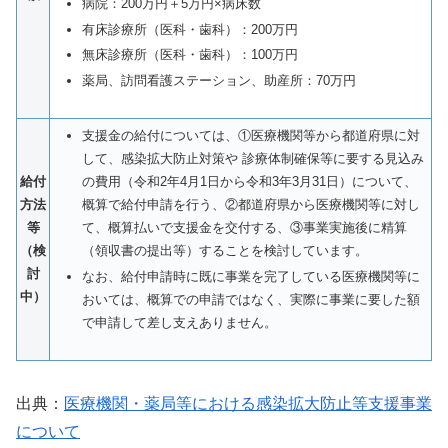
病院：200万円＋5万円×病床数
有床診療所（医科・⻭科）：200万円
無床診療所（医科・⻭科）：100万円
薬局、訪問看護ステーション、助産所：70万円
⽀援⾦の給付については、①医療機関等から都道府県に対
して、感染拡⼤防⽌対策や 診療体制確保等に要する⾒込み
給付
の費⽤（令和2年4⽉1⽇から令和3年3⽉31⽇）について、
方法
概算で給付申請を⾏う、②都道府県から医療機関等に対し
等
て、概算払いで⽀援⾦を交付する、③事業実施後に精算
（検
（領収書の提出等）することを検討しています。
討
なお、給付申請時に既に事業を完了している医療機関等に
中）
おいては、概算での申請ではなく、実際に事業に要した額
で申請して差し⽀えありません。
出典：
医療機関・薬局等における感染拡⼤防⽌等⽀援事業
について