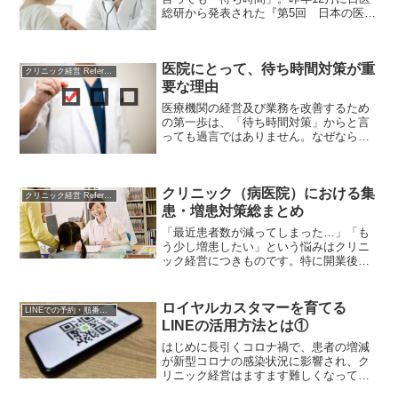
総研から発表された『第5回 日本の医療
に関する意識調査』でも、受けた医療に
満足していない人のうち、44.4%もの人
がその原因を病医院における待ち時間だ
医院にとって、待ち時間対策が重
と回答しています。
クリニック経営 References
要な理由
医療機関の経営及び業務を改善するため
の第一歩は、「待ち時間対策」からと言
っても過言ではありません。なぜなら
ば、待ち時間は、単に患者サービスを向
上する以上に、医院の経営と業務にも深
く関連するからです。本稿では、待ち時
クリニック（病医院）における集
間が恒常的に長くなることによって引き
クリニック経営 References
起こされるリスクを整理します。
患・増患対策総まとめ
「最近患者数が減ってしまった…」「も
う少し増患したい」という悩みはクリニ
ック経営につきものです。特に開業後数
年経つと、よりよい立地に競合クリニッ
クが開業したりするなど、思うように売
上がアップせずに経営状況が悪化してし
ロイヤルカスタマーを育てる
LINEでの予約・順番受付
まうこともまれではありま...
LINEの活用方法とは①
はじめに長引くコロナ禍で、患者の増減
が新型コロナの感染状況に影響され、ク
リニック経営はますます難しくなってき
ています。そのような状況の中で、どう