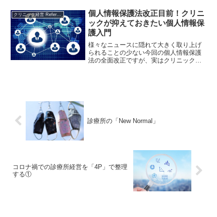
やって安定的に患者の診察を行っていく
かを真剣に考える時期となっています。
個人情報保護法改正目前！クリニ
クリニック経営 References
そこで、今回は患者のリピ...
ックが抑えておきたい個人情報保
護入門
様々なニュースに隠れて大きく取り上げ
られることの少ない今回の個人情報保護
法の全面改正ですが、実はクリニックを
運営する上である程度のインパクトを伴
うことが予想されています。そこで、本
稿では、対策に時間を割くことが難しい
先生方に、簡単にお読みいただいた上で
具体的な対策に繋げていただけるようご
紹介します。
診療所の「New Normal」
コロナ禍での診療所経営を「4P」で整理
する①