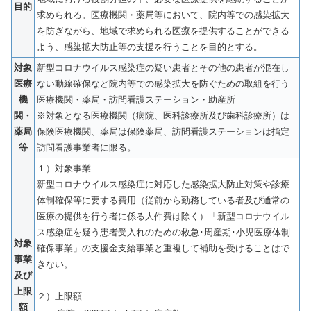
目的
求められる。医療機関・薬局等において、院内等での感染拡⼤
を防ぎながら、地域で求められる医療を提供することができる
よう、感染拡⼤防⽌等の⽀援を⾏うことを⽬的とする。
対象
新型コロナウイルス感染症の疑い患者とその他の患者が混在し
医療
ない動線確保など院内等での感染拡⼤を防ぐための取組を⾏う
機
医療機関・薬局・訪問看護ステーション・助産所
関・
※対象となる医療機関（病院、医科診療所及び⻭科診療所）は
薬局
保険医療機関、薬局は保険薬局、訪問看護ステーションは指定
等
訪問看護事業者に限る。
１）対象事業
新型コロナウイルス感染症に対応した感染拡⼤防⽌対策や診療
体制確保等に要する費⽤（従前から勤務している者及び通常の
医療の提供を⾏う者に係る⼈件費は除く）「新型コロナウイル
ス感染症を疑う患者受⼊れのための救急･周産期･⼩児医療体制
対象
確保事業」の⽀援⾦⽀給事業と重複して補助を受けることはで
事業
きない。
及び
上限
２）上限額
額