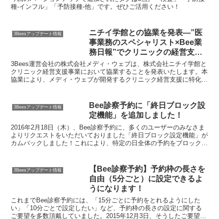
種-インフル」「予防接種-他」です。ぜひご活用ください！
ニチイ学館との協業を発表―”医
3Beesアップデート情報
事業務のスペシャリスト×Bee業
務日報”でクリニックの経営支援
を強化―
3Bees運営会社の株式会社メディ・ウェブは、株式会社ニチイ学館と
クリニック経営支援事業において協業することを発表いたします。本
協業により、メディ・ウェブが開発するクリニック経営支援に特化し
たクラウドアプリ「Bee業務日報」を、ニチイ学館の人材派遣サービ
スを利用するクリニック約1,000軒へ無償で導入いたします。
Bee診察予約に「終日ブロック設
3Beesアップデート情報
定機能」を追加しました！
2016年2月18日（木）、Bee診察予約に、多くのユーザーのみなさま
よりリクエストをいただいておりました「終日ブロック設定機能」が
カムバックしました！これにより、特定の日全体の予約をブロックす
る設定をより簡単に行っていただけます。
【Bee診察予約】予約枠の長さを
3Beesアップデート情報
自由（5分ごと）に設定できるよ
うになります！
これまでBee診察予約には、「15分ごとに予約をとれるようにした
い」「10分ごとで設定したい」など、予約枠の長さの設定に関する
ご要望を多数頂戴していました。2015年12月3日、そうしたご要望に