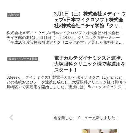
お応えし、「予約枠の長さ」を5分ごとに設定できる新機能をリリー
スいたします。
3月1日（土）株式会社メディ・ウ
お知らせ
ェブ×日本マイクロソフト株式会
社×株式会社ニチイ学館『クリニ
ック院長セミナー 平成26年度 診
株式会社メディ・ウェブ×日本マイクロソフト株式会社×株式会社ニ
療報酬改訂と クリニック経営』
チイ学館の3社は、3月1日（土）14:00-、クリニック院長セミナー
「平成26年度診療報酬改定とクリニック経営」と題した無料セミナ
を開催！
ーを開催いたします。急速に進む高齢化とともに、地...
電子カルテダイナミクスと連携、
3Beesアップデート情報
大塚眼科クリニック様で実運用を
スタート！
3Beesが、ダイナミクス社製電子カルテ ダイナミクス（Dynamics）
との接続およびデータ連携に成功し、大塚眼科クリニック様（川崎市
川崎区）で実運⽤を開始しました。連携には、Beeエクスチェンジと
いうマイクロサーバーを活用し、Bee診察予約、Bee順番管理などの
3Beesのアプリ・プロダクトとダイナミクスとの接続・データ連携を
実現。
雨を楽しむ―メニュー更新しました！