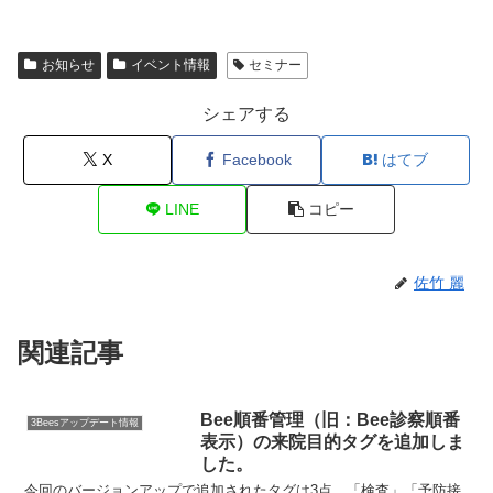
お知らせ
イベント情報
セミナー
シェアする
X
Facebook
はてブ
LINE
コピー
佐竹 麗
関連記事
Bee順番管理（旧：Bee診察順番
3Beesアップデート情報
表示）の来院目的タグを追加しま
した。
今回のバージョンアップで追加されたタグは3点。「検査」「予防接