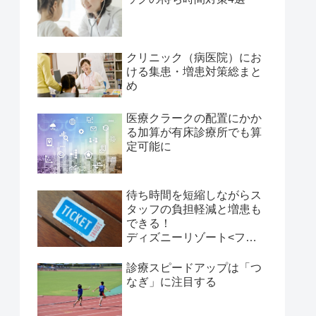
クリニック（病医院）にお
ける集患・増患対策総まと
め
医療クラークの配置にかか
る加算が有床診療所でも算
定可能に
待ち時間を短縮しながらス
タッフの負担軽減と増患も
できる！
ディズニーリゾート<ファ
ストパス>に学ぶ、「時間
帯予約」活用術 その１
診療スピードアップは「つ
なぎ」に注目する