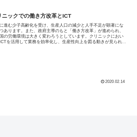
リニックでの働き方改革とICT
に進む少子高齢化を受け、生産人口の減少と人手不足が顕著にな
つあります。また、政府主導のもと「働き方改革」が進められ、
国の労働環境は大きく変わろうとしています。クリニックにおい
ICTを活用して業務を効率化し、生産性向上を図る動きが見られま
今回は、ICTを用いたクリニック業務の効率化について考えます。
2020.02.14