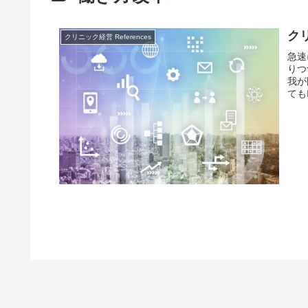
ク
クリニック経営 References
急速
りつ
我が
ても
す。