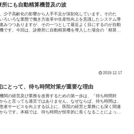
療所にも自動精算機普及の波
、少子高齢化の影響から人手不足が深刻化しています。そのた
いろいろな業態で働き方改革や生産性向上を意識したシステム導
進みつつありますが、その一つとして最近よく目にするのが自動
機です。今回は、診療所に自動精算機を導入した場合の「精算業
自動化」について解説します。
2019.12.17
院にとって、待ち時間対策が重要な理由
機関の経営及び業務を改善するための第一歩は、「待ち時間対
からと言っても過言ではありません。なぜならば、待ち時間は、
患者サービスを向上する以上に、医院の経営と業務にも深く関連
からです。本稿では、待ち時間が恒常的に長くなることによって
起こされるリスクを整理します。