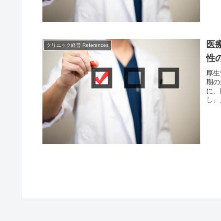
医
クリニック経営 References
性
厚生
期の
に、
し、
低下
ると
ップ
紹介