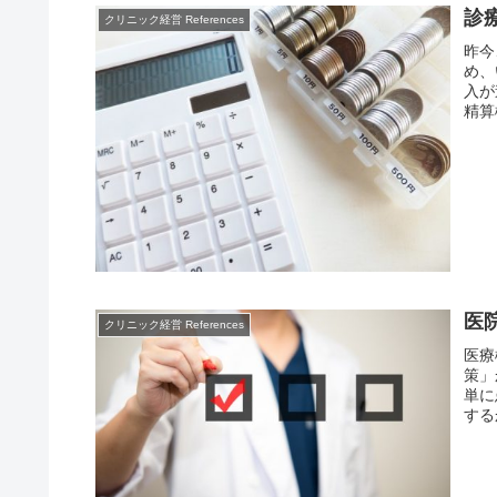
診
クリニック経営 References
昨今
め、
入が
精算
務の
医
クリニック経営 References
医療
策」
単に
する
引き