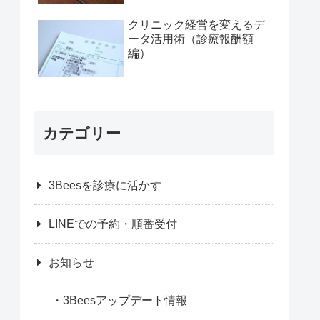
ストパス>に学ぶ、「時間
帯予約」活用術 その１
クリニック経営を変えるデ
ータ活用術（診療報酬額
編）
カテゴリー
3Beesを診療に活かす
LINEでの予約・順番受付
お知らせ
3Beesアップデート情報