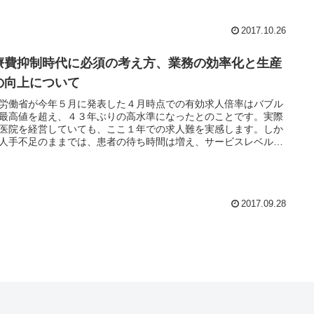
2017.10.26
療費抑制時代に必須の考え方、業務の効率化と生産
の向上について
労働省が今年５月に発表した４月時点での有効求人倍率はバブル
最高値を超え、４３年ぶりの高水準になったとのことです。実際
医院を経営していても、ここ１年での求人難を実感します。しか
人手不足のままでは、患者の待ち時間は増え、サービスレベルの
やミスの増加、さらには職員のストレス増加で離職者もまた増え
いう悪循環になりかねません。医院における人手不足、人件費ア
、待ち時間対策の三つをまとめて解決する生産性の向上方法をご
します。
2017.09.28