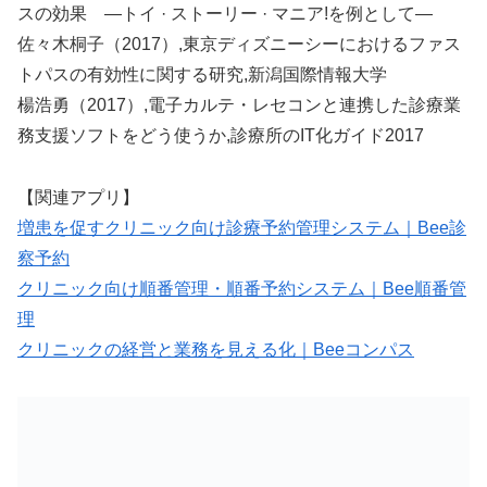
スの効果 —トイ · ストーリー · マニア!を例として—
佐々木桐子（2017）,東京ディズニーシーにおけるファス
トパスの有効性に関する研究,新潟国際情報大学
楊浩勇（2017）,電子カルテ・レセコンと連携した診療業
務支援ソフトをどう使うか,診療所のIT化ガイド2017
【関連アプリ】
増患を促すクリニック向け診療予約管理システム｜Bee診
察予約
クリニック向け順番管理・順番予約システム｜Bee順番管
理
クリニックの経営と業務を見える化｜Beeコンパス