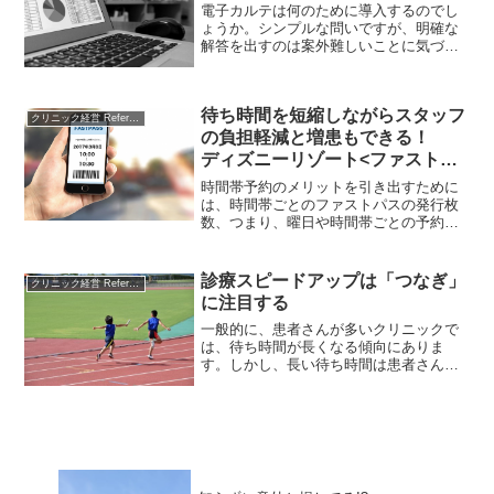
がることだけではありません。本稿で
電子カルテは何のために導入するのでし
は、UTM導入の主なメリットを整理しま
ょうか。シンプルな問いですが、明確な
した。
解答を出すのは案外難しいことに気づき
ます。電子カルテには明確な定義が存在
せず、それぞれが描くイメージがバラバ
ラなためではないかと思います。本稿で
待ち時間を短縮しながらスタッフ
は、電子カルテの導入目的を整理し、今
クリニック経営 References
後電子カルテをどのようにクリニック経
の負担軽減と増患もできる！
営に活かすべきかを考えてみます。
ディズニーリゾート<ファストパ
ス>に学ぶ、「時間帯予約」活用
時間帯予約のメリットを引き出すために
術 その２
は、時間帯ごとのファストパスの発行枚
数、つまり、曜日や時間帯ごとの予約患
者数の上限を混雑具合に応じて上手にコ
ントロールし、適切な時間帯に適切な数
の予約枠を設定して、患者数が極力「平
診療スピードアップは「つなぎ」
クリニック経営 References
準化」するように促すことが重要になり
に注目する
ます。
一般的に、患者さんが多いクリニックで
は、待ち時間が長くなる傾向にありま
す。しかし、長い待ち時間は患者さんの
ストレスになりますし、医療スタッフに
も様々なプレッシャーがかかります。
「診療」をスピードアップできれば、時
間当たりに診療できる患者さんの数は増
加して待ち時間は減少しますが、診察を
急げば患者さんを不安に思わせてしまい
ます。このような患者数と待ち時間のト