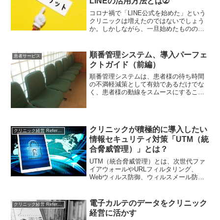
LINEの活用方法とは➁
コロナ禍で「LINE公式を始めた」という
クリニックは増えたのではないでしょう
か。しかしながら、一旦始めたものの思
うように登録者が増えないという声もよ
くお聞きします。LINEを上手に活用する
ためには、「登録者を集めてどのように
順番管理システム、導入パーフェ
患者サービス
利用するか」とい...
クトガイド（前編）
順番管理システムは、患者様の待ち時間
の不満軽減策として有効であるだけでな
く、患者様の動線をスムースにすること
で、スタッフの省力化、業務の効率化に
も効果が期待できます。本稿では、順番
管理システムの1つであるBee順番管理を
例に、順番管理システムによくある便利
クリニックが積極的に導入したい
な機能や、上手な運用法を解説いたしま
クリニック経営 References
情報セキュリティ対策「UTM（統
す。
合脅威管理）」とは？
UTM（統合脅威管理）とは、次世代ファ
イアウォールやURLフィルタリング、
Webウィルス防御、ウィルスメール防御
等複数のセキュリティ機能を一体化さ
せ、導入も管理も非常にハンディに設計
されているインターネットセキュリティ
電子カルテのデータをクリニック
クリニック経営 References
ツールです。UTMを導入することのメリ
経営に活かす
ットは、自院内の端末の感染リスクが下